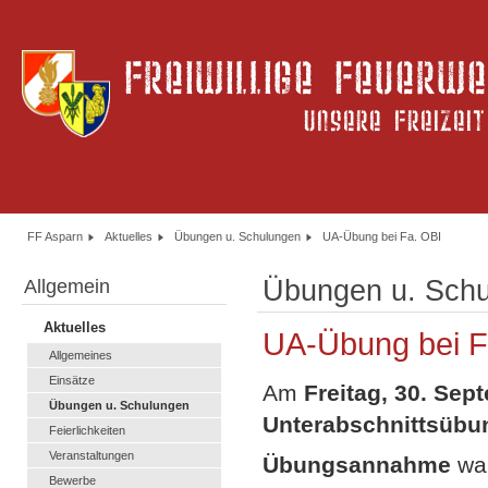
FF Asparn
Aktuelles
Übungen u. Schulungen
UA-Übung bei Fa. OBI
Übungen u. Sch
Allgemein
Aktuelles
UA-Übung bei F
Allgemeines
Einsätze
Am
Freitag, 30. Sep
Übungen u. Schulungen
Unterabschnittsübun
Feierlichkeiten
Veranstaltungen
Übungsannahme
war
Bewerbe