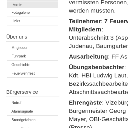
vermissten Personen,
Archiv
werden mussten.
Fotogalerie
Teilnehmer
:
7 Feuer
Links
Mitgliedern
:
Über uns
Unterabschnitt 3 (As
Judenau, Baumgarten)
Mitglieder
Ausarbeitung
: FF A
Fuhrpark
Geschichte
Übungsbeobachter
:
Feuerwehrfest
Kdt. HBI Ludwig Laut,
Bezirkssachbearbeit
Abschnittssachbearb
Bürgerservice
Ehrengäste
: Vizebür
Notruf
Bürgermeister Georg
Alarmsignale
Mayer, OBI-Geschäfts
Brandgefahren
(Presse)