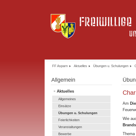
FF Asparn
Aktuelles
Übungen u. Schulungen
Allgemein
Übun
Aktuelles
Char
Allgemeines
Am
Di
Einsätze
Feuerwe
Übungen u. Schulungen
Wie auc
Feierlichkeiten
Brands
Veranstaltungen
Thema 
Bewerbe