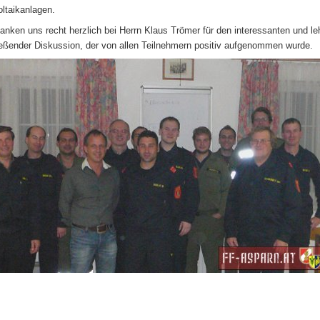
ltaikanlagen.
anken uns recht herzlich bei Herrn Klaus Trömer für den interessanten und le
eßender Diskussion, der von allen Teilnehmern positiv aufgenommen wurde.