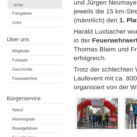
und Jürgen Neumayer
Archiv
jeweils die 15 km-St
Fotogalerie
(männlich) den
1. Pla
Links
Harald Luxbacher wur
Über uns
in der
Feuerwehrwert
Thomas Blaim und Fra
Mitglieder
erfolgreich.
Fuhrpark
Trotz der schlechten 
Geschichte
Laufevent mit ca. 800
Feuerwehrfest
organisiert von der W
Bürgerservice
Notruf
Alarmsignale
Brandgefahren