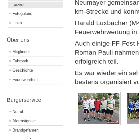
Neumayer gemeinsam 
Archiv
km-Strecke und konnt
Fotogalerie
Harald Luxbacher (M4
Links
Feuerwehrwertung in d
Über uns
Auch einige FF-Fest H
Roman Pauli nahmen 
Mitglieder
erfolgreich teil.
Fuhrpark
Geschichte
Es war wieder ein se
Feuerwehrfest
bestens organisiert 
Bürgerservice
Notruf
Alarmsignale
Brandgefahren