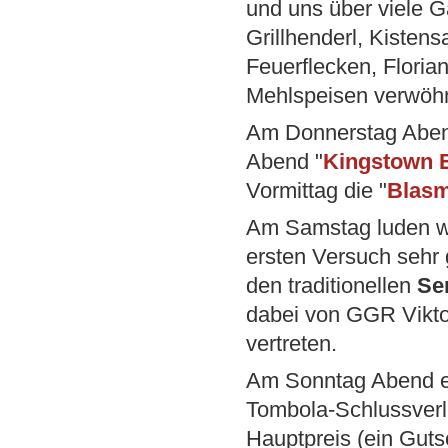
und uns über viele Gä
Grillhenderl, Kistensa
Feuerflecken, Floria
Mehlspeisen verwöh
Am Donnerstag Abend
Abend "
Kingstown 
Vormittag die "
Blasm
Am Samstag luden 
ersten Versuch sehr
den traditionellen
Se
dabei von GGR Viktor
vertreten.
Am Sonntag Abend en
Tombola-Schlussverl
Hauptpreis (ein Guts