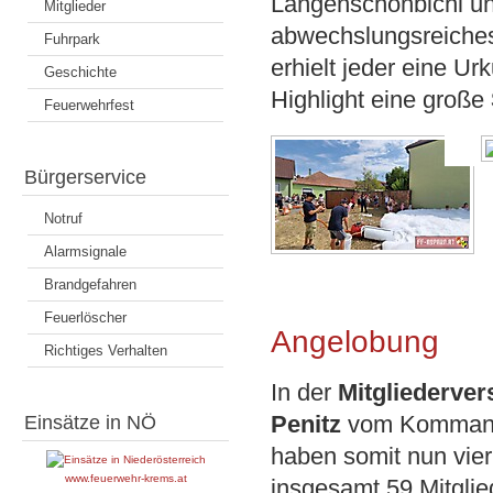
Langenschönbichl un
Mitglieder
abwechslungsreich
Fuhrpark
erhielt jeder eine U
Geschichte
Highlight eine große
Feuerwehrfest
Bürgerservice
Notruf
Alarmsignale
Brandgefahren
Feuerlöscher
Angelobung
Richtiges Verhalten
In der
Mitgliederve
Penitz
vom Kommando
Einsätze in NÖ
haben somit nun vie
www.feuerwehr-krems.at
insgesamt 59 Mitglie